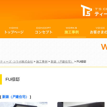
ティーズ･コラボ株式会社
>
施工事例
>
新築（戸建住宅）
>
FU様邸
FU様邸
[
新築（戸建住宅）
]