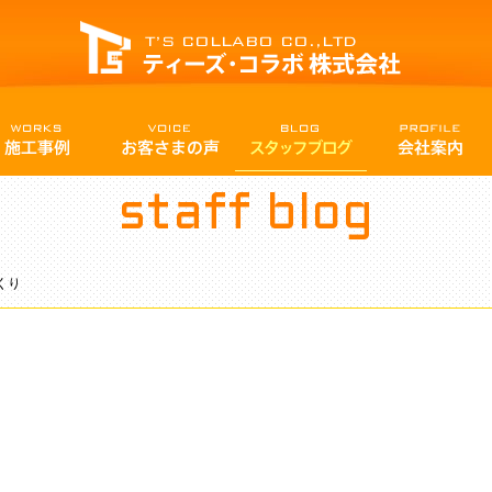
staff blog
くり