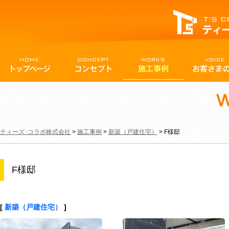
ティーズ･コラボ株式会社
>
施工事例
>
新築（戸建住宅）
>
F様邸
F様邸
[
新築（戸建住宅）
]