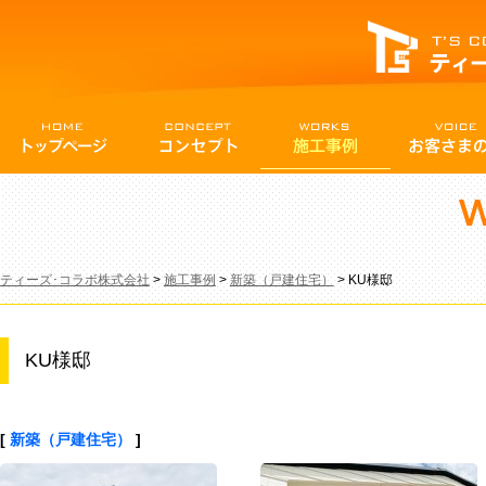
ティーズ･コラボ株式会社
>
施工事例
>
新築（戸建住宅）
>
KU様邸
KU様邸
[
新築（戸建住宅）
]