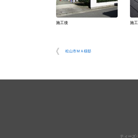
施工後
施工
松山市ＭＡ様邸
ティーズ