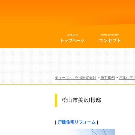
ティーズ･コラボ株式会社
>
施工事例
>
戸建住宅
松山市美沢I様邸
[
戸建住宅リフォーム
]