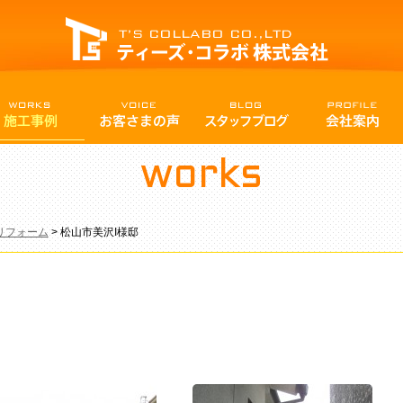
works
リフォーム
>
松山市美沢I様邸