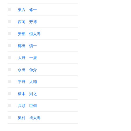
東方 修一
西岡 芳博
安部 恒太郎
郷田 慎一
大野 一康
永田 伸介
平野 大輔
横本 則之
兵頭 巨樹
奥村 成太郎