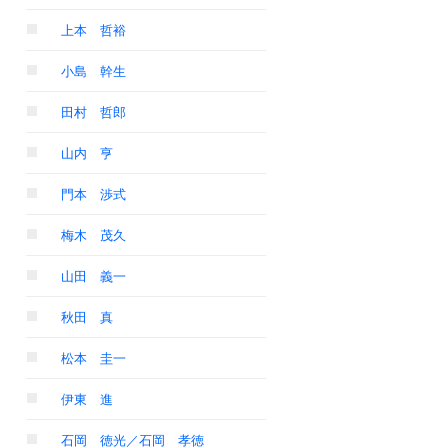
上本 哲裕
小島 幹生
田村 哲郎
山内 亨
門本 渉式
梅木 茂久
山田 義一
秋田 真
松本 圭一
伊東 進
石岡 徳光／石岡 孝徳