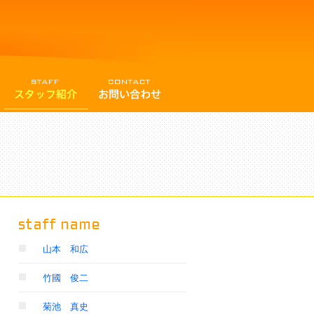
staff name
山本 和広
竹國 俊二
菊池 真史