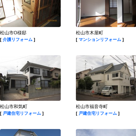
松山市O様邸
松山市木屋町
[
介護リフォーム
]
[
マンションリフォーム
]
松山市和気町
松山市福音寺町
[
戸建住宅リフォーム
]
[
戸建住宅リフォーム
]