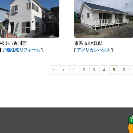
松山市古川西
東温市KA様邸
[
戸建住宅リフォーム
]
[
アメリカンハウス
]
«
<
1
2
3
4
5
6